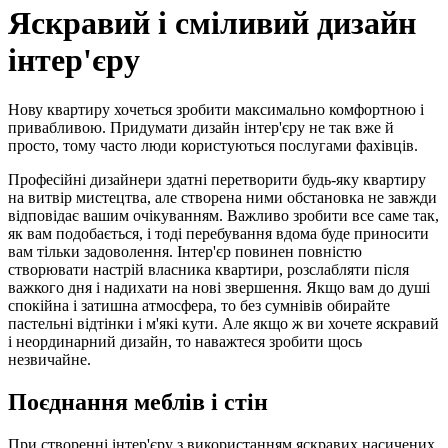
Яскравий і сміливий дизайн
інтер'єру
Нову квартиру хочеться зробити максимально комфортною і
привабливою. Придумати дизайн інтер'єру не так вже й
просто, тому часто люди користуються послугами фахівців.
Професійні дизайнери здатні перетворити будь-яку квартиру
на витвір мистецтва, але створена ними обстановка не завжди
відповідає вашим очікуванням. Важливо зробити все саме так,
як вам подобається, і тоді перебування вдома буде приносити
вам тільки задоволення. Інтер'єр повинен повністю
створювати настрій власника квартири, розслабляти після
важкого дня і надихати на нові звершення. Якщо вам до душі
спокійна і затишна атмосфера, то без сумнівів обирайте
пастельні відтінки і м'які кути. Але якщо ж ви хочете яскравий
і неординарний дизайн, то наважтеся зробити щось
незвичайне.
Поєднання меблів і стін
При створенні інтер'єру з використанням яскравих насичених