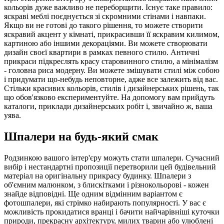
кольорів дуже важливо не переборщити. Існує таке правило:
яскраві меблі поєднується зі скромними стінами і навпаки.
Якщо ви не готові до такого рішення, то можете створити
яскравий акцент у кімнаті, прикрасивши її яскравим килимом,
картиною або іншими декораціями. Ви можете створювати
дизайн своєї квартири в рамках певного стилю. Античні
прикраси підкреслять красу старовинного стилю, а мінімалізм
- головна риса модерну. Ви можете змішувати стилі між собою
і придумати що-небудь неповторне, адже все залежить від вас.
Стільки красивих кольорів, стилів і дизайнерських рішень, так
що обов'язково експериментуйте. На допомогу вам прийдуть
каталоги, приклади дизайнерських робіт і, звичайно ж, ваша
уява.
Шпалери на будь-який смак
Родзинкою вашого інтер'єру можуть стати шпалери. Сучасний
вибір і нестандартні пропозиції перетворили цей будівельний
матеріал на оригінальну прикрасу будинку. Шпалери з
об'ємним малюнком, з блискітками і різнокольорові - кожен
знайде відповідні. Ще одним відмінним варіантом є
фотошпалери, які стрімко набирають популярності. У вас є
можливість прокидатися вранці і бачити найчарівніші куточки
природи, прекрасну архітектуру, милих тварин або улюблені