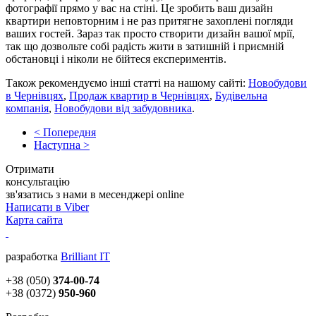
фотографії прямо у вас на стіні. Це зробить ваш дизайн
квартири неповторним і не раз притягне захоплені погляди
ваших гостей. Зараз так просто створити дизайн вашої мрії,
так що дозвольте собі радість жити в затишній і приємній
обстановці і ніколи не бійтеся експериментів.
Також рекомендуємо інші статті на нашому сайті:
Новобудови
в Чернівцях
,
Продаж квартир в Чернівцях
,
Будівельна
компанія
,
Новобудови від забудовника
.
< Попередня
Наступна >
Отримати
консультацію
зв'язатись з нами в месенджері online
Написати в Viber
Карта сайта
разработка
Brilliant IT
+38 (050)
374-00-74
+38 (0372)
950-960