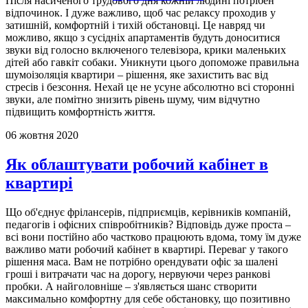
Після насиченого трудового дня кожній людині потрібен
відпочинок. І дуже важливо, щоб час релаксу проходив у
затишній, комфортній і тихій обстановці. Це навряд чи
можливо, якщо з сусідніх апартаментів будуть доноситися
звуки від голосно включеного телевізора, крики маленьких
дітей або гавкіт собаки. Уникнути цього допоможе правильна
шумоізоляція квартири – рішення, яке захистить вас від
стресів і безсоння. Нехай це не усуне абсолютно всі сторонні
звуки, але помітно знизить рівень шуму, чим відчутно
підвищить комфортність життя.
06 жовтня 2020
Як облаштувати робочий кабінет в
квартирі
Що об'єднує фрілансерів, підприємців, керівників компаній,
педагогів і офісних співробітників? Відповідь дуже проста –
всі вони постійно або частково працюють вдома, тому їм дуже
важливо мати робочий кабінет в квартирі. Переваг у такого
рішення маса. Вам не потрібно орендувати офіс за шалені
гроші і витрачати час на дорогу, нервуючи через ранкові
пробки. А найголовніше – з'являється шанс створити
максимально комфортну для себе обстановку, що позитивно