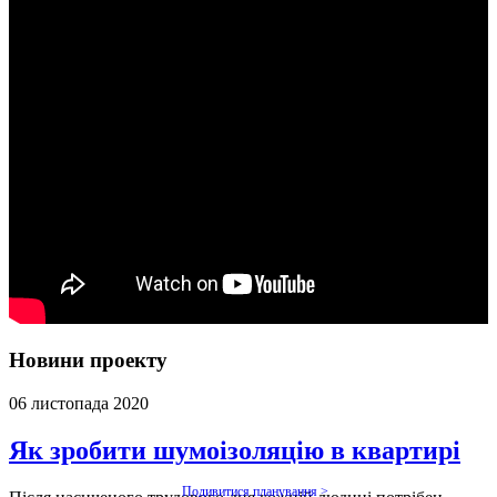
Новини проекту
06 листопада 2020
Як зробити шумоізоляцію в квартирі
Подивитися планування >