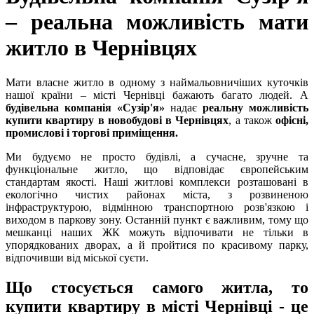
– реальна можливість мати
житло в Чернівцях
Мати власне житло в одному з наймальовничіших куточків
нашої країни – місті Чернівці бажають багато людей. А
будівельна компанія «Сузір'я»
надає
реальну можливість
купити квартиру в новобудові в Чернівцях
, а також
офісні,
промислові і торгові приміщення.
Ми будуємо не просто будівлі, а сучасне, зручне та
функціональне житло, що відповідає європейським
стандартам якості. Наші житлові комплекси розташовані в
екологічно чистих районах міста, з розвиненою
інфраструктурою, відмінною транспортною розв'язкою і
виходом в паркову зону. Останній пункт є важливим, тому що
мешканці наших ЖК можуть відпочивати не тільки в
упорядкованих дворах, а й пройтися по красивому парку,
відпочивши від міської суєти.
Що стосується самого житла, то
купити квартиру в місті Чернівці
- це