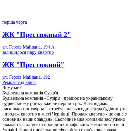
перша черга
ЖК
"Престижный 2"
ул. Героїв Майдана, 194 А
залишилося пару квартир
ЖК
"Престижний"
ул. Героїв Майдана, 192
Ремонт під ключ
Чому ми?
Будівельна компанія Сузір'я
Будівельна компанія «Сузір'я» працює на українському
будівельному ринку вже не перший рік. Всім відомо,
наскільки популярна і затребувана сьогодні сфера будівництва
і продаж квартир в місті Чернівці. Продаж квартир - це одне з
основних наших завдань. Сьогодні наша компанія заслужено
вважається однією з провідних профільних компаній по всій
Україні. Нашої профільною діяльністю є побудова і здача