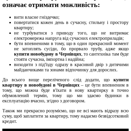
означає отримати можливість:
вити власне гніздечко;
повертатися кожен день в сучасну, стильну і простору
квартиру;
не турбуватися з приводу того, що не витримає
електромережа напруга від сучасних електроприладів;
бути впевненими в тому, що в один прекрасний момент
не затоплять сусіди, бо прорвало трубу, адже якщо
купити новобудову в Чернівцях
, то сантехніка там буде
стояти сучасна, імпортна і надійна;
виходити з під'їзду одразу в красивий двір з дитячими
майданчиками та зонами відпочинку для дорослих.
До всього вище переліченого слід додати, що
купити
квартиру в новобудові в Чернівцях
– це бути впевненим в
тому, що можна буде в'їхати в нову квартирку в точно
обумовлений термін, тому що ми здаємо будинки в
експлуатацію вчасно, згідно з договором.
Також ми прекрасно розуміємо, що не всі мають відразу всю
суму, щоб заплатити за квартиру, тому надаємо безвідсотковий
кредит.