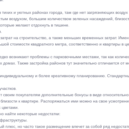
в тихих и уютных районах города, там где нет загрязняющих возд
стым воздухом, большим количеством зеленых насаждений, близос
которые желают отдохнуть в тишине.
.
атрат на строительство, а также меньших временных затрат. Имен
ой стоимости квадратного метра, соответственно и квартиры в ц
редко возникают проблемы с парковочными местами, так как колич
 домах. Также застройка районов тут значительно отличается от м
о индивидуальному и более креативному планированию. Стандартн
частков.
 своим покупателям дополнительные бонусы в виде относительно
близости к квартире. Распоряжаться ими можно на свое усмотрени
с цветами.
но найти некоторые недостатки:
фраструктуры.
ый плюс, но часто такое размещение влечет за собой ряд недостат