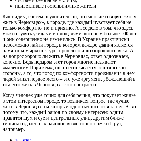
чистые и безопасные улицы;
приветливые гостеприимные жители.
Как видим, совсем неудивительно, что многие говорят: «хочу
жить в Черновцах», в городе, где каждый чувствует себя не
только комфортно, но и приятно. А все дело в том, что здесь
можно гулять улицами и площадями, которым больше 100 лет,
и они совершенно не изменились. В Украине практически
невозможно найти город, в котором каждое здания является
памятником архитектуры прошлого и позапрошлого века. А
на вопрос хорошо ли жить в Черновцах, ответ однозначен,
конечно. Ведь недаром этот город многие называют
«маленьким Парижем», но это что касается эстетической
стороны, а то, что город по комфортности проживания в нем
людей занял первое место – это уже аргумент, убеждающий в
том, что жить в Черновцах – это прекрасно.
Когда человек уже точно для себя решил, что покупает жилье
в этом интересном городе, то возникает вопрос, где лучше
жить в Черновцах, на который однозначного ответа нет. А все
потому что, каждый район по-своему интересен: одним
нравится шум и суета центральных улиц, другим ближе
тишина отдаленных районов возле горной речки Прут,
например.
< Назад