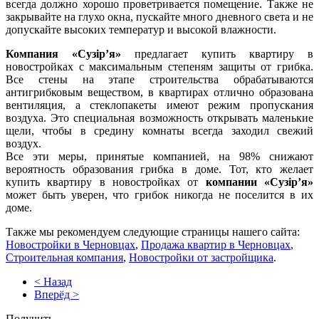
всегда должно хорошо проветривается помещение. Также не
закрывайте на глухо окна, пускайте много дневного света и не
допускайте высоких температур и высокой влажности.
Компания «Сузір’я»
предлагает купить квартиру в
новостройках с максимальным степеням защиты от грибка.
Все стены на этапе строительства обрабатываются
антигрибковым веществом, в квартирах отлично образована
вентиляция, а стеклопакеты имеют режим пропускания
воздуха. Это специальная возможность открывать маленькие
щели, чтобы в средину комнаты всегда заходил свежий
воздух.
Все эти меры, принятые компанией, на 98% снижают
вероятность образования грибка в доме. Тот, кто желает
купить квартиру в новостройках от
компании «Сузір’я»
может быть уверен, что грибок никогда не поселится в их
доме.
Также мы рекомендуем следующие страницы нашего сайта:
Новостройки в Черновцах
,
Продажа квартир в Черновцах
,
Строительная компания
,
Новостройки от застройщика
.
< Назад
Вперёд >
Получить